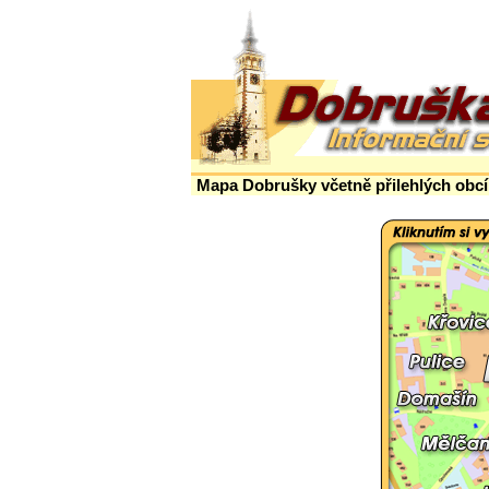
Mapa Dobrušky včetně přilehlých obcí