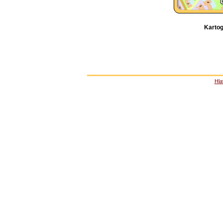
Kartog
Hla