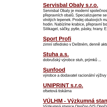
Servisbal Obaly s.r.o.
Servisbal Obaly je moderní společnos
přepravních obalů. Specializujeme se 
vlnitých lepenek. Prodej obalových ma
hodin. Nabízíme krabice, přepravní boxy
Silikagel, sáčky, pytle, pásky, hrany. 
Sport Profi
zimní středisko v Deštném, denně aktu
Stuha a.s.
dobrušský výrobce stuh, prýmků ...
Sunfood
výrobce a dodavatel racionální výživy
UNIPRINT s.r.o.
ofsetová tiskárna
VÚLHM - Výzkumná stan
Výzkumná stanice Opočno (VS Opočno