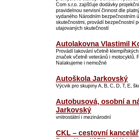
Com s.r.o. zajišťuje dodávky projekčn
pravidelnou servisní činnost dle plat
vydaného Národním bezpečnostním ú
skutečnostmi, provádí bezpečnostní p
utajovaných skutečností
Autolakovna Vlastimil Koh
Provádí lakování včetně klempířskýc
značek včetně veteránů i motocyklů. P
Nalakujeme i nemožné
Autoškola Jarkovský
Výcvik pro skupiny A, B, C, D, T, E, šk
Autobusová, osobní a ná
Jarkovský
vnitrostátní i mezinárodní
CKL – cestovní kancelář