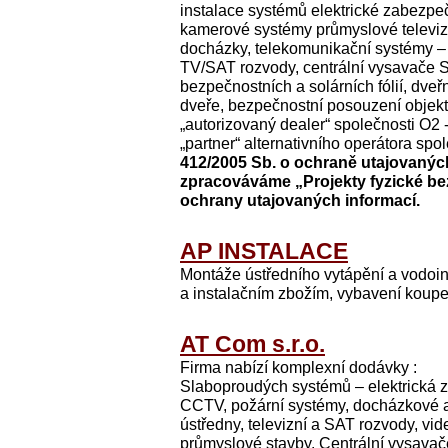
instalace systémů elektrické zabezpeč
kamerové systémy průmyslové televiz
docházky, telekomunikační systémy – 
TV/SAT rozvody, centrální vysavače SM
bezpečnostních a solárních fólií, dve
dveře, bezpečnostní posouzení objektů
„autorizovaný dealer“ společnosti O2 -
„partner“ alternativního operátora sp
412/2005 Sb. o ochraně utajovaných
zpracováváme „Projekty fyzické be
ochrany utajovaných informací.
AP INSTALACE
Montáže ústředního vytápění a vodoin
a instalačním zbožím, vybavení koupe
AT Com s.r.o.
Firma nabízí komplexní dodávky :
Slaboproudých systémů – elektrická 
CCTV, požární systémy, docházkové a 
ústředny, televizní a SAT rozvody, vid
průmyslové stavby. Centrální vysava