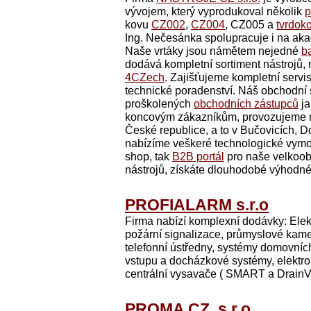
vývojem, který vyprodukoval několik
p
kovu
CZ002
,
CZ004
, CZ005 a
tvrdok
Ing. Nečesánka spolupracuje i na ak
Naše vrtáky jsou námětem nejedné
b
dodává kompletní sortiment nástrojů, 
4CZech
. Zajišťujeme kompletní servis 
technické poradenství. Náš obchodní se
proškolených
obchodních zástupců
ja
koncovým zákazníkům, provozujeme n
České republice, a to v Bučovicích, 
nabízíme veškeré technologické vymož
shop, tak
B2B portál
pro naše velkoob
nástrojů, získáte dlouhodobé výhodné
PROFIALARM s.r.o
Firma nabízí komplexní dodávky: Elek
požární signalizace, průmyslové kame
telefonní ústředny, systémy domovních t
vstupu a docházkové systémy, elektron
centrální vysavače ( SMART a DrainVa
PROMA CZ, s.r.o.