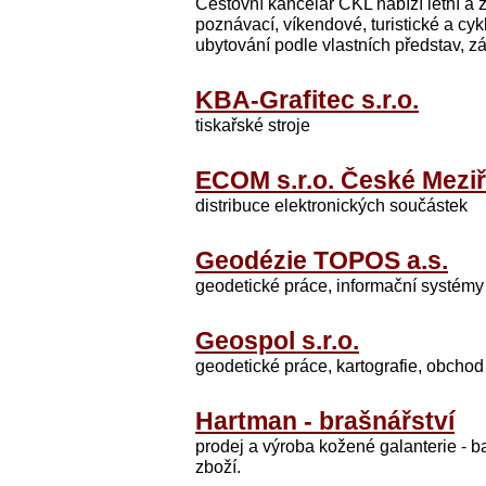
Cestovní kancelář CKL nabízí letní a 
poznávací, víkendové, turistické a cyk
ubytování podle vlastních představ, zá
KBA-Grafitec s.r.o.
tiskařské stroje
ECOM s.r.o. České Meziř
distribuce elektronických součástek
Geodézie TOPOS a.s.
geodetické práce, informační systé
Geospol s.r.o.
geodetické práce, kartografie, obchod 
Hartman - brašnářství
prodej a výroba kožené galanterie - ba
zboží.