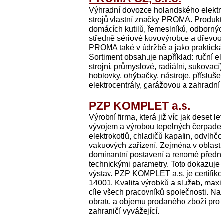
Výhradní dovozce holandského elekt
strojů vlastní značky PROMA. Produkt
domácích kutilů, řemeslníků, odbornýc
středně sériové kovovýrobce a dřevoob
PROMA také v údržbě a jako praktick
Sortiment obsahuje například: ruční el
strojní, průmyslové, radiální, sukovací
hoblovky, ohýbačky, nástroje, přísluše
elektrocentrály, garážovou a zahradní 
PZP KOMPLET a.s.
Výrobní firma, která již víc jak deset 
vývojem a výrobou tepelných čerpadel 
elektrokotlů, chladičů kapalin, odvl
vakuových zařízení. Zejména v oblast
dominantní postavení a renomé předníh
technickými parametry. Toto dokazuje 
výstav. PZP KOMPLET a.s. je certifik
14001. Kvalita výrobků a služeb, max
cíle všech pracovníků společnosti. Na
obratu a objemu prodaného zboží pro
zahraničí vyvážející.