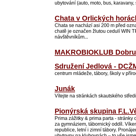
ubytování (auto, moto, bus, karavany, s
Chata v Orlických horác
Chata se nachází asi 200 m před ozn
chatě je označen žlutou cedulí WIN T
návštěvníkům...
MAKROBIOKLUB Dobru
Sdružení Jedlová - DCŽ
centrum mládeže, tábory, školy v přírod
Junák
Vítejte na stránkách skautského stře
Pionýrská skupina F.L.V
Prima zážitky & prima parta - stránky 
za gymnáziem, tábornický oddíl. Víke
republice, letní i zimní tábory. Proná
ubytovny na klubovnách – to vše js