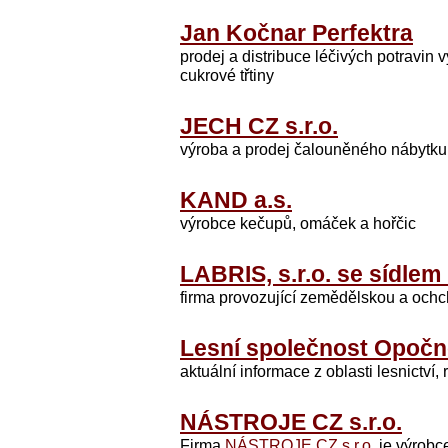
Jan Kočnar Perfektra
prodej a distribuce léčivých potrav
cukrové třtiny
JECH CZ s.r.o.
výroba a prodej čalouněného nábytku 
KAND a.s.
výrobce kečupů, omáček a hořčic
LABRIS, s.r.o. se sídlem
firma provozující zemědělskou a ochc
Lesní společnost Opočno
aktuální informace z oblasti lesnictví, 
NÁSTROJE CZ s.r.o.
Firma
NÁSTROJE CZ s.r.o.
je výrobc