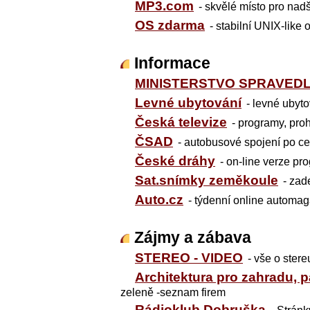
MP3.com
- skvělé místo pro n
OS zdarma
- stabilní UNIX-like
Informace
MINISTERSTVO SPRAVEDL
Levné ubytování
- levné ubyt
Česká televize
- programy, proh
ČSAD
- autobusové spojení po c
České dráhy
- on-line verze p
Sat.snímky zeměkoule
- zad
Auto.cz
- týdenní online automag
Zájmy a zábava
STEREO - VIDEO
- vše o stere
Architektura pro zahradu, p
zeleně -seznam firem
Rádioklub Dobruška