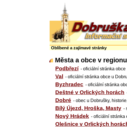
Oblíbené a zajímavé stránky
Města a obce v regionu
Podbřezí
- oficiální stránka obc
Val
- oficiální stránka obce u Dobr
Byzhradec
- oficiální stránka ob
Deštné v Orlických horách
Dobré
- obec u Dobrušky, historie
Bílý Újezd, Hroška, Masty
-
Nový Hrádek
- oficiální stránka
Olešnice v Orlických horác