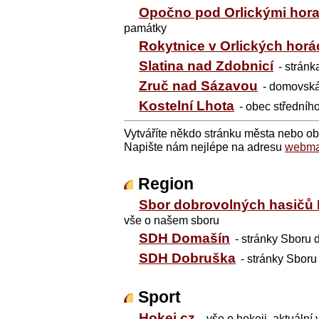
Opočno pod Orlickými hor
památky
Rokytnice v Orlických horá
Slatina nad Zdobnicí
- strán
Zruč nad Sázavou
- domovská
Kostelní Lhota
- obec středního
Vytváříte někdo stránku města nebo o
Napište nám nejlépe na adresu
webma
Region
Sbor dobrovolných hasičů 
vše o našem sboru
SDH Domašín
- stránky Sboru
SDH Dobruška
- stránky Sbor
Sport
Hokej.cz
- vše o hokeji, aktuální 