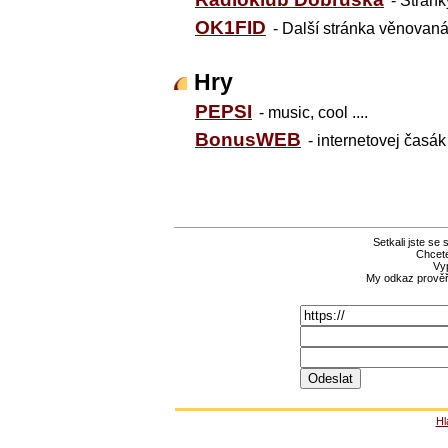
- Strán
OK1FID
- Další stránka věnovaná
Hry
PEPSI
- music, cool ....
BonusWEB
- internetovej časák
Setkali jste se
Chcete
Vyp
My odkaz prověří
Hl