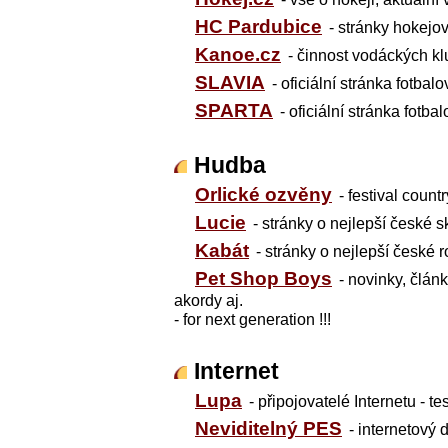
HC Pardubice
- stránky hokejo
Kanoe.cz
- činnost vodáckých k
SLAVIA
- oficiální stránka fotba
SPARTA
- oficiální stránka fotb
Hudba
Orlické ozvěny
- festival coun
Lucie
- stránky o nejlepší české 
Kabát
- stránky o nejlepší české
Pet Shop Boys
- novinky, článk
akordy aj.
- for next generation !!!
Internet
Lupa
- připojovatelé Internetu - t
Neviditelný PES
- internetový 